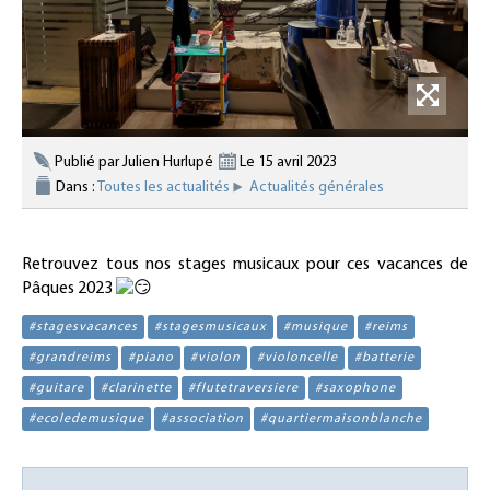
Publié par Julien Hurlupé
Le 15 avril 2023
Dans :
Toutes les actualités
Actualités générales
Retrouvez tous nos stages musicaux pour ces vacances de
Pâques 2023
#stagesvacances
#stagesmusicaux
#musique
#reims
#grandreims
#piano
#violon
#violoncelle
#batterie
#guitare
#clarinette
#flutetraversiere
#saxophone
#ecoledemusique
#association
#quartiermaisonblanche