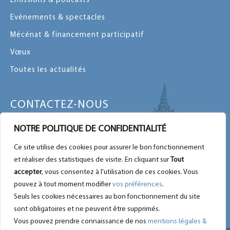
Emissions & podcasts
Evènements & spectacles
Mécénat & financement participatif
Vœux
Toutes les actualités
CONTACTEZ-NOUS
Contactez-nous par message ou par
NOTRE POLITIQUE DE CONFIDENTIALITÉ
téléphone
Ce site utilise des cookies pour assurer le bon fonctionnement
Plan du site
et réaliser des statistiques de visite. En cliquant sur
Tout
Nous retrouver sur Facebook
accepter
, vous consentez à l'utilisation de ces cookies. Vous
pouvez à tout moment modifier
vos préférences
.
Seuls les cookies nécessaires au bon fonctionnement du site
sont obligatoires et ne peuvent être supprimés.
Vous pouvez prendre connaissance de nos
mentions légales &