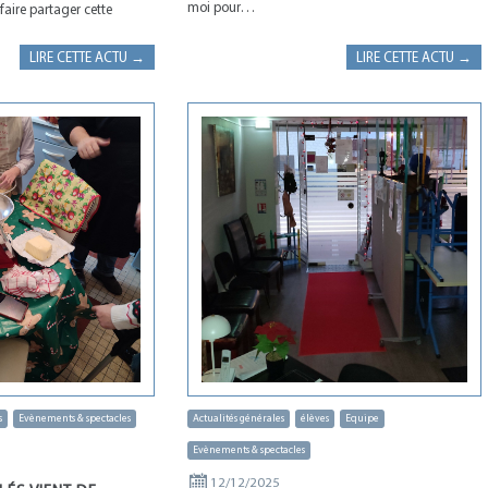
moi pour…
aire partager cette
LIRE CETTE ACTU →
LIRE CETTE ACTU →
s
Evènements & spectacles
Actualités générales
élèves
Equipe
Evènements & spectacles
12/12/2025