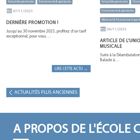
Actualités générales
Evènements & spectacles
Actualités générales
Chro
07/11/2025
Evènements & spectacles
Mécénat & financement parti
DERNIÈRE PROMOTION !
06/11/2025
Jusqu’au 30 novembre 2025, profitez d’un tarif
exceptionnel, pour vous…
ARTICLE DE L’UN
MUSICALE
Suite à la Déambulatio
Balade à…
LIRE CETTE ACTU →
ACTUALITÉS PLUS ANCIENNES
A PROPOS DE L'ÉCOLE 