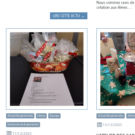
Nous sommes ravis de f
création aux élèves…
LIRE CETTE ACTU →
Actualités générales
élèves
Equipe
Actualités générales
élève
13/12/2025
Evènements & spectacles
17/12/2025