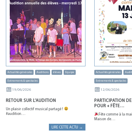
Actualités générales
Auditions
élèves
Equipe
Actualités générales
Audit
Evènements & spectacles
Evènements & spectacles
19/06/2026
12/06/2026
RETOUR SUR L’AUDITION
PARTICIPATION DE
POUR « FÊTE…
Un plaisir collectif musical partagé !
#audition…
Fête comme à la mai
Maison de…
LIRE CETTE ACTU →