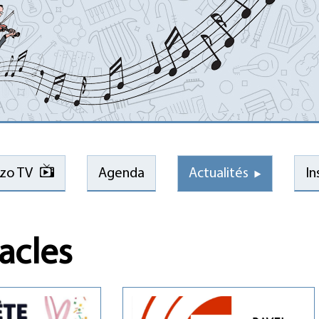
ozo TV
Agenda
Actualités
In
acles