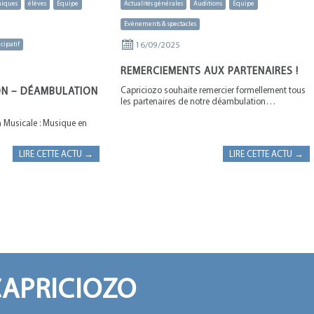
niques
élèves
Equipe
Actualités générales
Auditions
Equipe
Evènements & spectacles
16/09/2025
cipatif
REMERCIEMENTS AUX PARTENAIRES !
Capriciozo souhaite remercier formellement tous
ION – DÉAMBULATION
les partenaires de notre déambulation…
n Musicale : Musique en
LIRE CETTE ACTU →
LIRE CETTE ACTU →
CAPRICIOZO