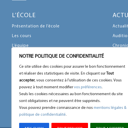
L’ÉCOLE
ACTU
Présentation de l’école
Actuali
Les cours
Auditio
L’équipe
Chroni
Le mot du Fondateur
Emissi
NOTRE POLITIQUE DE CONFIDENTIALITÉ
Agenda
Evènem
Ce site utilise des cookies pour assurer le bon fonctionnement
et réaliser des statistiques de visite. En cliquant sur
Tout
Le règlement intérieur
Mécénat
accepter
, vous consentez à l'utilisation de ces cookies. Vous
Mentions légales & confidentialité
Vœux
pouvez à tout moment modifier
vos préférences
.
Seuls les cookies nécessaires au bon fonctionnement du site
Téléchargez notre dossier d’inscription
Toutes 
sont obligatoires et ne peuvent être supprimés.
Vous pouvez prendre connaissance de nos
mentions légales &
politique de confidentialité
.