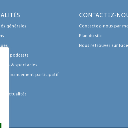
ALITÉS
CONTACTEZ-NO
tés générales
Contactez-nous par me
ns
Plan du site
ques
Nous retrouver sur Fa
ons & podcasts
ents & spectacles
 & financement participatif
les actualités