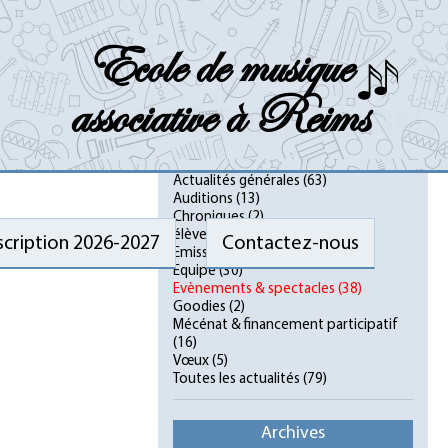
Ecole de musique
associative à Reims
Catégories
Actualités générales
(63)
Auditions
(13)
Chroniques
(2)
élèves
(12)
scription 2026-2027
Contactez-nous
Emissions & podcasts
(2)
Equipe
(30)
Evènements & spectacles
(38)
Goodies
(2)
Mécénat & financement participatif
(16)
Vœux
(5)
Toutes les actualités
(79)
Archives