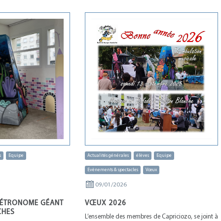
s
Equipe
Actualités générales
élèves
Equipe
Evènements & spectacles
Vœux
09/01/2026
MÉTRONOME GÉANT
VŒUX 2026
CHES
L’ensemble des membres de Capriciozo, se joint à