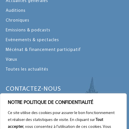
Actualités générales
Auditions
Chroniques
Emissions & podcasts
Evènements & spectacles
Mécénat & financement participatif
Vœux
Toutes les actualités
CONTACTEZ-NOUS
Contactez-nous par message ou par
NOTRE POLITIQUE DE CONFIDENTIALITÉ
téléphone
Ce site utilise des cookies pour assurer le bon fonctionnement
Plan du site
et réaliser des statistiques de visite. En cliquant sur
Tout
Nous retrouver sur Facebook
accepter
, vous consentez à l'utilisation de ces cookies. Vous