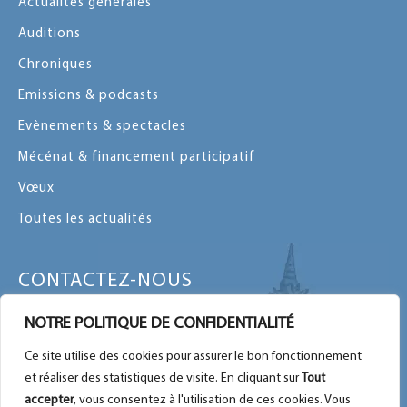
Actualités générales
Auditions
Chroniques
Emissions & podcasts
Evènements & spectacles
Mécénat & financement participatif
Vœux
Toutes les actualités
CONTACTEZ-NOUS
Contactez-nous par message ou par
NOTRE POLITIQUE DE CONFIDENTIALITÉ
téléphone
Ce site utilise des cookies pour assurer le bon fonctionnement
Plan du site
et réaliser des statistiques de visite. En cliquant sur
Tout
Nous retrouver sur Facebook
accepter
, vous consentez à l'utilisation de ces cookies. Vous