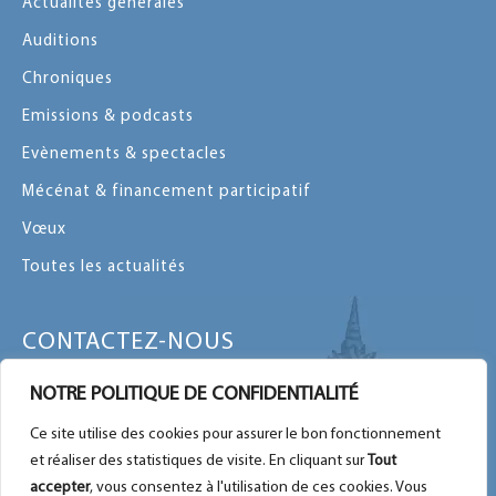
Actualités générales
Auditions
Chroniques
Emissions & podcasts
Evènements & spectacles
Mécénat & financement participatif
Vœux
Toutes les actualités
CONTACTEZ-NOUS
Contactez-nous par message ou par
NOTRE POLITIQUE DE CONFIDENTIALITÉ
téléphone
Ce site utilise des cookies pour assurer le bon fonctionnement
Plan du site
et réaliser des statistiques de visite. En cliquant sur
Tout
Nous retrouver sur Facebook
accepter
, vous consentez à l'utilisation de ces cookies. Vous