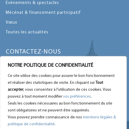
Evènements & spectacles
Mécénat & financement participatif
Vœux
Toutes les actualités
CONTACTEZ-NOUS
Contactez-nous par message ou par
NOTRE POLITIQUE DE CONFIDENTIALITÉ
téléphone
Ce site utilise des cookies pour assurer le bon fonctionnement
Plan du site
et réaliser des statistiques de visite. En cliquant sur
Tout
Nous retrouver sur Facebook
accepter
, vous consentez à l'utilisation de ces cookies. Vous
pouvez à tout moment modifier
vos préférences
.
Seuls les cookies nécessaires au bon fonctionnement du site
sont obligatoires et ne peuvent être supprimés.
Vous pouvez prendre connaissance de nos
mentions légales &
politique de confidentialité
.
Mentions légales
|
Contactez-nous