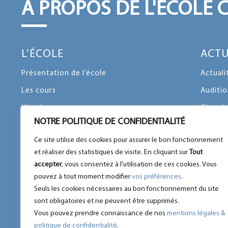
A PROPOS DE L'ÉCOLE 
L’ÉCOLE
ACTU
Présentation de l’école
Actuali
Les cours
Auditio
L’équipe
Chroni
NOTRE POLITIQUE DE CONFIDENTIALITÉ
Le mot du Fondateur
Emissi
Ce site utilise des cookies pour assurer le bon fonctionnement
Agenda
Evènem
et réaliser des statistiques de visite. En cliquant sur
Tout
Le règlement intérieur
Mécénat
accepter
, vous consentez à l'utilisation de ces cookies. Vous
pouvez à tout moment modifier
vos préférences
.
Mentions légales & confidentialité
Vœux
Seuls les cookies nécessaires au bon fonctionnement du site
Téléchargez notre dossier d’inscription
Toutes 
sont obligatoires et ne peuvent être supprimés.
Vous pouvez prendre connaissance de nos
mentions légales &
politique de confidentialité
.