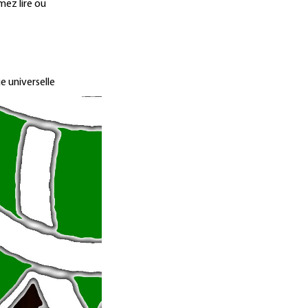
mez lire ou
e universelle