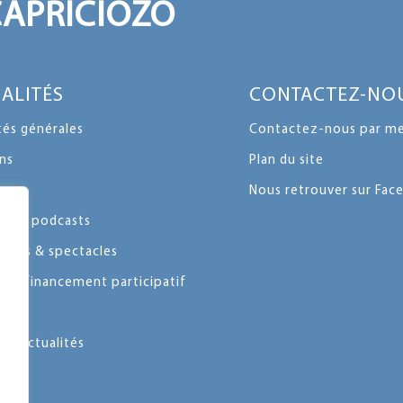
CAPRICIOZO
ALITÉS
CONTACTEZ-NO
tés générales
Contactez-nous par me
ns
Plan du site
ques
Nous retrouver sur Fa
ons & podcasts
ents & spectacles
 & financement participatif
les actualités