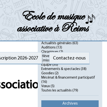
Ecole de musique
associative à Reims
Catégories
Actualités générales
(63)
Auditions
(13)
Chroniques
(2)
élèves
(12)
scription 2026-2027
Contactez-nous
Emissions & podcasts
(2)
Equipe
(30)
Evènements & spectacles
(38)
Goodies
(2)
Mécénat & financement participatif
(16)
Vœux
(5)
Toutes les actualités
(79)
Archives