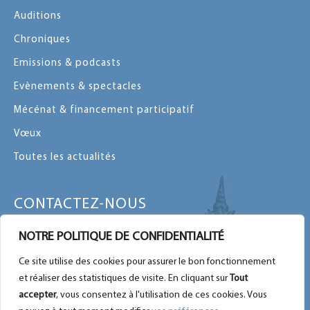
Auditions
Chroniques
Emissions & podcasts
Evènements & spectacles
Mécénat & financement participatif
Vœux
Toutes les actualités
CONTACTEZ-NOUS
Contactez-nous par message ou par
NOTRE POLITIQUE DE CONFIDENTIALITÉ
téléphone
Ce site utilise des cookies pour assurer le bon fonctionnement
Plan du site
et réaliser des statistiques de visite. En cliquant sur
Tout
Nous retrouver sur Facebook
accepter
, vous consentez à l'utilisation de ces cookies. Vous