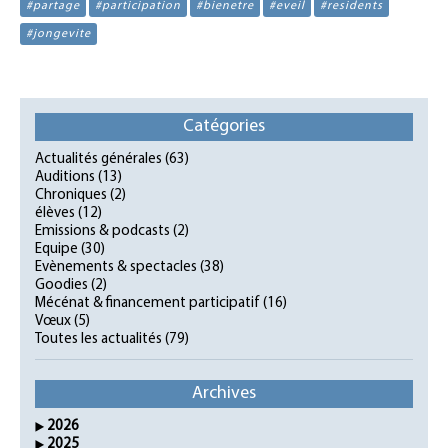
#partage
#participation
#bienetre
#eveil
#residents
#jongevite
Catégories
Actualités générales
(63)
Auditions
(13)
Chroniques
(2)
élèves
(12)
Emissions & podcasts
(2)
Equipe
(30)
Evènements & spectacles
(38)
Goodies
(2)
Mécénat & financement participatif
(16)
Vœux
(5)
Toutes les actualités
(79)
Archives
2026
2025